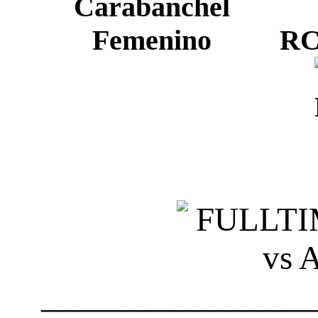
RC
________________