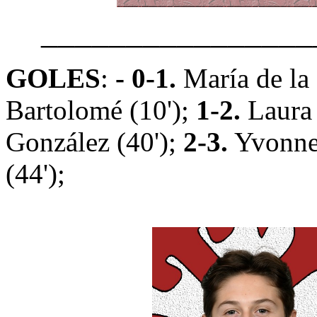
________________
GOLES
:
-
0-1.
María de la
Bartolomé
(10');
1-2.
Laura 
González (40');
2-3.
Yvonne 
(44');