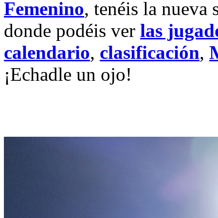
Femenino
, tenéis la nueva 
donde podéis ver
las jugad
calendario
,
clasificación
,
¡Echadle un ojo!