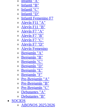
Infantil "A"
Infantil "B"
Infantil "C"
Infantil "D"
Infantil Femenino F7
Alevín F11 "A"
Alevín F11 "B"
Alevín F7 "A"
Alevín F7 "B"
Alevín F7 "C"
Alevín F7 "D"
Alevín Femenino
Benjamín "A"
Benjamín "B"
Benjamín "C"
Benjamín "D"
Benjamín "E"
Benjamín "F"
Pre-Benjamín "A"
Pre-Benjamín "B"
Pre-Benjamín "C"
Debutantes "A"
Debutantes "B"
SOCIOS
ABONOS 2025/2026