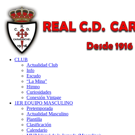
CLUB
Actualidad Club
Info
Escudo
“La Mina”
Himno
Curiosidades
Conexión Vintage
1ER EQUIPO MASCULINO
Pretemporada
Actualidad Masculino
Plantilla
Clasificación
Calendario