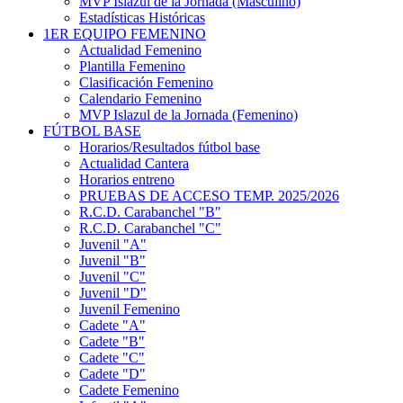
MVP Islazul de la Jornada (Masculino)
Estadísticas Históricas
1ER EQUIPO FEMENINO
Actualidad Femenino
Plantilla Femenino
Clasificación Femenino
Calendario Femenino
MVP Islazul de la Jornada (Femenino)
FÚTBOL BASE
Horarios/Resultados fútbol base
Actualidad Cantera
Horarios entreno
PRUEBAS DE ACCESO TEMP. 2025/2026
R.C.D. Carabanchel "B"
R.C.D. Carabanchel "C"
Juvenil "A"
Juvenil "B"
Juvenil "C"
Juvenil "D"
Juvenil Femenino
Cadete "A"
Cadete "B"
Cadete "C"
Cadete "D"
Cadete Femenino