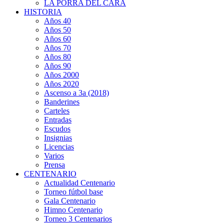
LA PORRA DEL CARA
HISTORIA
Años 40
Años 50
Años 60
Años 70
Años 80
Años 90
Años 2000
Años 2020
Ascenso a 3a (2018)
Banderines
Carteles
Entradas
Escudos
Insignias
Licencias
Varios
Prensa
CENTENARIO
Actualidad Centenario
Torneo fútbol base
Gala Centenario
Himno Centenario
Torneo 3 Centenarios