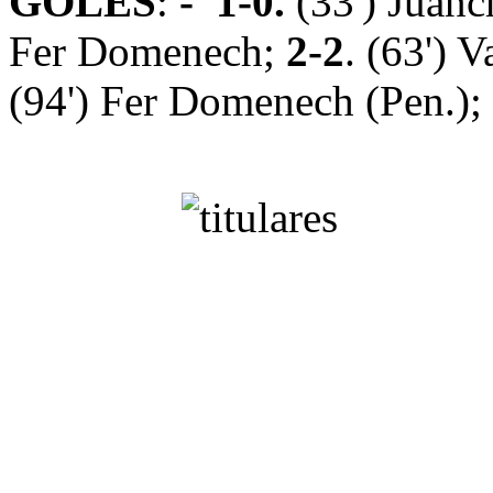
GOLES
:
-
1-0
.
(33') Juanc
Fer Domenech
;
2-2
.
(63') V
(94') Fer Domenech (Pen.)
;